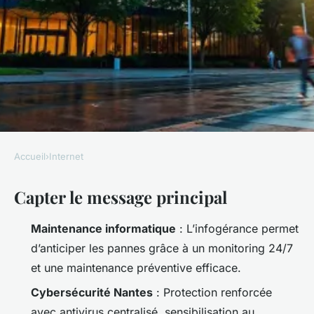
Accueil
›
Internet
INTERNET
Capter le message principal
Top 5 raisons de choisir
l'infogérance à Nantes pour
Maintenance informatique
: L’infogérance permet
vos IT
d’anticiper les pannes grâce à un monitoring 24/7
et une maintenance préventive efficace.
Franceline
•
12/05/2026 20:55
•
10 min de lecture
Cybersécurité Nantes
: Protection renforcée
avec antivirus centralisé, sensibilisation au