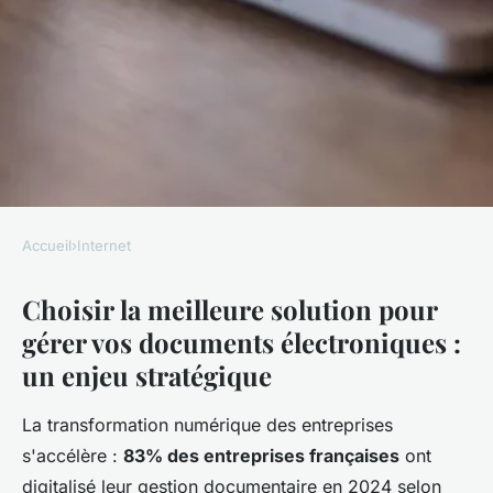
Accueil
›
Internet
INTERNET
Choisir la meilleure solution pour
Optimisez votre gestion
gérer vos documents électroniques :
documentaire avec Youdoc, la
un enjeu stratégique
GED efficace
La transformation numérique des entreprises
Lina
•
21 décembre 2025
•
7 min de lecture
s'accélère :
83% des entreprises françaises
ont
digitalisé leur gestion documentaire en 2024 selon